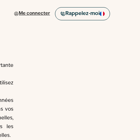
Me connecter
Rappelez-moi
rtante
ilisez
nnées
ns vos
elles,
s les
lles.