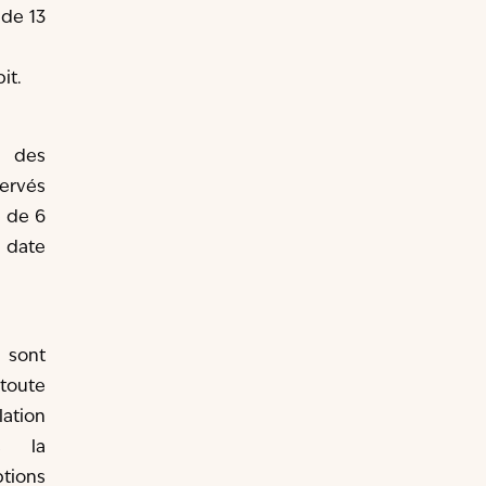
de 13
it.
s des
ervés
 de 6
 date
sont
toute
ation
us la
tions