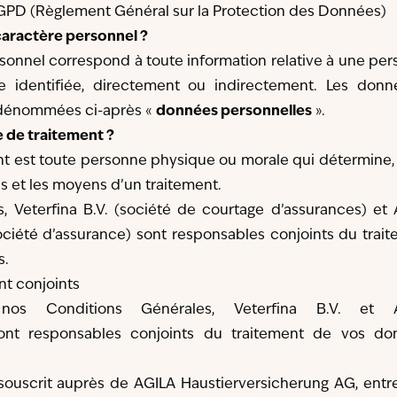
RGPD (Règlement Général sur la Protection des Données)
caractère personnel ?
onnel correspond à toute information relative à une pe
e identifiée, directement ou indirectement. Les donn
 dénommées ci-après «
données personnelles
».
 de traitement ?
t est toute personne physique ou morale qui détermine,
és et les moyens d’un traitement.
, Veterfina B.V. (société de courtage d’assurances) et
ciété d’assurance) sont responsables conjoints du trai
s.
nt conjoints
s Conditions Générales, Veterfina B.V. et 
ont responsables conjoints du traitement de vos do
souscrit auprès de AGILA Haustierversicherung AG, entr