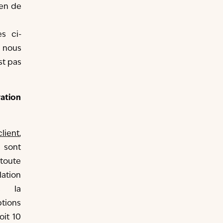
ien de
es ci-
e nous
st pas
ation
lient
,
sont
toute
ation
us la
tions
oit 10