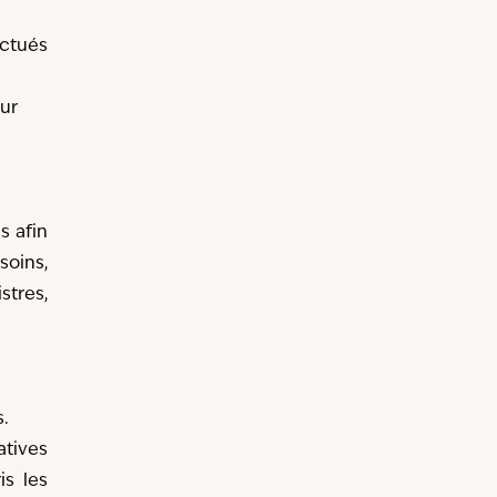
ectués
eur
s afin
soins,
stres,
s.
atives
is les