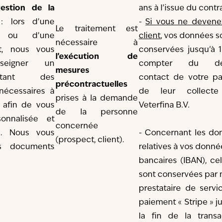
estion de la
ans à l’issue du contra
 lors d’une
-
Si vous ne devene
Le traitement est
 ou d’une
client
, vos données s
nécessaire à
t, nous vous
conservées jusqu’à 1
l’exécution
de
seigner un
compter du der
mesures
ortant des
contact de votre pa
précontractuelles
 nécessaires à
de leur collecte
prises à la demande
 afin de vous
Veterfina B.V.
de la personne
onnalisée et
concernée
n. Nous vous
- Concernant les do
(prospect, client).
s documents
relatives à vos donné
bancaires (IBAN), cel
sont conservées par 
prestataire de servi
paiement « Stripe » j
la fin de la transac