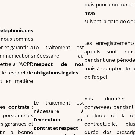
puis pour une durée 
mois
suivant la date de déb
téléphoniques
: nous sommes
Les enregistrement
 et garantir la
Le traitement est
appels sont cons
munications
nécessaire au
pendant une période
ettre à l’ACPR
respect de nos
mois à compter de la
 le respect de
obligations légales
.
de l'appel.
nt en matière
Vos données 
Le traitement est
des contrats
:
conservées pendant 
nécessaire à
 personnelles
la durée de la rel
l’exécution du
s garanties et
contractuelle, pl
contrat et respect
tir la bonne
durée des prescrip