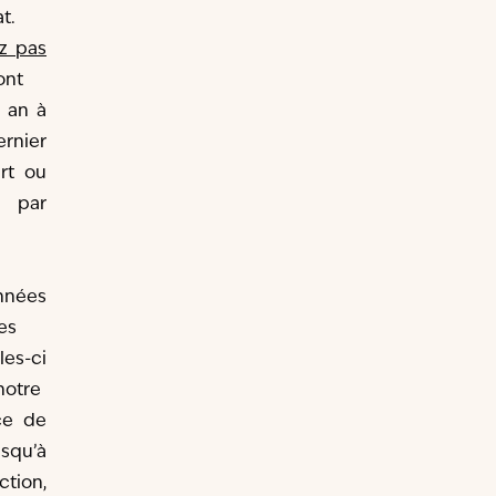
t.
z pas
ont
 an à
nier
rt ou
 par
nnées
es
les-ci
notre
ce de
usqu’à
tion,