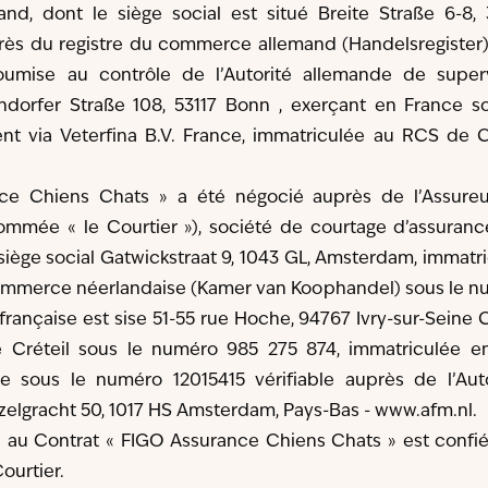
and, dont le siège social est situé Breite Straße 6-8,
rès du registre du commerce allemand (Handelsregister
mise au contrôle de l’Autorité allemande de superv
indorfer Straße 108, 53117 Bonn , exerçant en France s
nt via Veterfina B.V. France, immatriculée au RCS de C
ce Chiens Chats » a été négocié auprès de l’Assureu
nommée « le Courtier »), société de courtage d’assuran
 siège social Gatwickstraat 9, 1043 GL, Amsterdam, immatr
mmerce néerlandaise (Kamer van Koophandel) sous le n
 française est sise 51-55 rue Hoche, 94767 Ivry-sur-Seine
 Créteil sous le numéro 985 275 874, immatriculée en
ce sous le numéro 12015415 vérifiable auprès de l’Auto
jzelgracht 50, 1017 HS Amsterdam, Pays-Bas -
www.afm.nl
.
s au Contrat « FIGO Assurance Chiens Chats » est confi
ourtier.