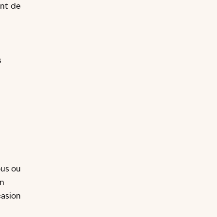
ent de
s
ous ou
un
asion