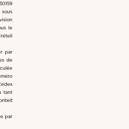
 30159
) sous
ision
ous le
réteil
r par
ces de
iculée
uméro
 Cedex
 tant
riteit
ée par