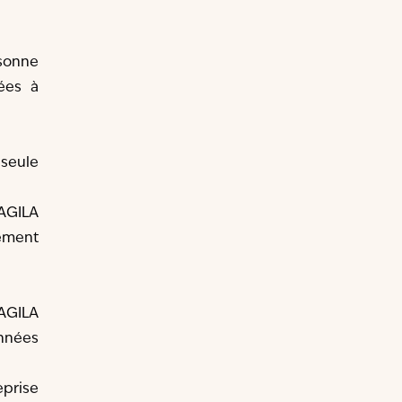
rsonne
ées à
 seule
 AGILA
tement
AGILA
nnées
eprise